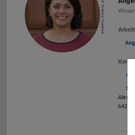
Bild: Tsvetina Tsonkova
Angew
Wissens
Arbeit
Ang
Konta
sof
S1|
Alexan
64283