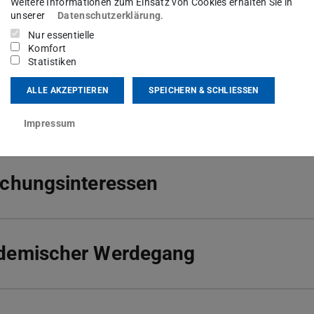
Weitere Informationen zum Einsatz von Cookies erhalten Sie in
unserer
Datenschutzerklärung
.
senheit bis September 2027
Nur essentielle
Komfort
Statistiken
ALLE AKZEPTIEREN
SPEICHERN & SCHLIESSEN
echstunde
Impressum
schungsinteressen
demischer Werdegang