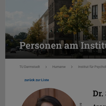
Personen am Instit
Sie befinden sich hier:
TU Darmstadt
Humanw
Institut für Psycho
zurück zur Liste
Dr.