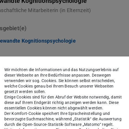
andte Kognitionspsychologie
chaftliche Mitarbeiterin (in Elternzeit)
sgebiet(e)
ewandte Kognitionspsychologie
kt
Wir möchten die Informationen und das Nutzungserlebnis auf
ia.navarro@tu-...
dieser Webseite an Ihre Bedürfnisse anpassen. Deswegen
verwenden wir sog. Cookies. Sie können selbst entscheiden,
15 225
welche Cookies genau bei Ihrem Besuch unserer Webseiten
gesetzt werden sollen.
derstr. 10
Einige Cookies sind für den Abruf der Website notwendig, damit
Darmstadt
diese auf Ihrem Endgerät richtig anzeigen werden kann. Diese
essentiellen Cookies können nicht abgewählt werden.
Der Komfort-Cookie speichert Ihre Spracheinstellung und
bevorzugte Suchmaschine, während „Statistik“ die Auswertung
durch die Open-Source-Statistik-Software „Matomo“ regelt.