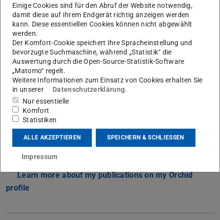
Einige Cookies sind für den Abruf der Website notwendig,
Computational Modelling of Intelligent Systems
damit diese auf Ihrem Endgerät richtig anzeigen werden
kann. Diese essentiellen Cookies können nicht abgewählt
Arbeitsgebiet(e)
werden.
Der Komfort-Cookie speichert Ihre Spracheinstellung und
Computational Modelling of Intelligent Systems
bevorzugte Suchmaschine, während „Statistik“ die
Auswertung durch die Open-Source-Statistik-Software
Kontakt
„Matomo“ regelt.
Weitere Informationen zum Einsatz von Cookies erhalten Sie
Johann.Bauer@tu-...
in unserer
Datenschutzerklärung
.
S1|15 205
Nur essentielle
Komfort
Alexanderstr. 10
Statistiken
64283
Darmstadt
ALLE AKZEPTIEREN
SPEICHERN & SCHLIESSEN
Links
Impressum
Learn more about Johann Bauer
Learn more about my publications on my Orchid
profile