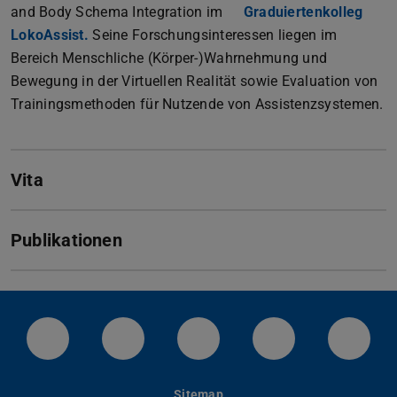
and Body Schema Integration im
Graduiertenkolleg
LokoAssist.
Seine Forschungsinteressen liegen im
Bereich Menschliche (Körper-)Wahrnehmung und
Bewegung in der Virtuellen Realität sowie Evaluation von
Trainingsmethoden für Nutzende von Assistenzsystemen.
Vita
Publikationen
LinkedIn-Seite der TU Darmstadt
Instagram-Kanal der TU Darmstad
Bluesky-Kanal der TU D
Facebook-Seite
YouTu
Sitemap