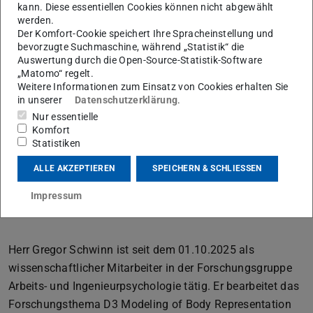
kann. Diese essentiellen Cookies können nicht abgewählt
Arbeits- und Ingenieurpsychologie
werden.
Der Komfort-Cookie speichert Ihre Spracheinstellung und
Arbeitsgebiet(e)
bevorzugte Suchmaschine, während „Statistik“ die
Auswertung durch die Open-Source-Statistik-Software
Arbeits- und Ingenieurpsychologie
„Matomo“ regelt.
Weitere Informationen zum Einsatz von Cookies erhalten Sie
Kontakt
in unserer
Datenschutzerklärung
.
Nur essentielle
gregor.schwinn@tu-...
Komfort
+49 6151 16-24082
Statistiken
S1|15 13
ALLE AKZEPTIEREN
SPEICHERN & SCHLIESSEN
Alexanderstraße 10
Impressum
64283
Darmstadt
Herr Gregor Schwinn ist seit dem 01.10.2025 als
wissenschaftlicher Mitarbeiter in der Forschungsgruppe
Arbeits- und Ingenieurpsychologie tätig. Er bearbeitet das
Forschungsthema D3 Modeling of Body Representation