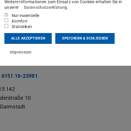
ption
Weitere Informationen zum Einsatz von Cookies erhalten Sie in
unserer
Datenschutzerklärung
.
Nur essentielle
sgebiet(e)
Komfort
Statistiken
ception
ALLE AKZEPTIEREN
SPEICHERN & SCHLIESSEN
kt
Impressum
n.schmittwilken@tu-...
 6151 16-23981
15 142
derstraße 10
Darmstadt