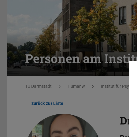
Personen am Instit
Sie befinden sich hier:
TU Darmstadt
Humanw
Institut für Psycho
zurück zur Liste
Dr.