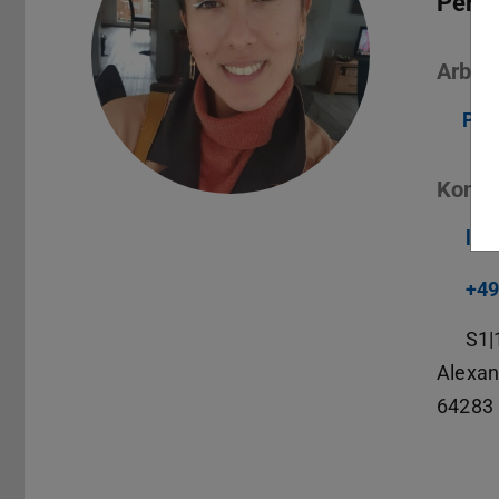
Perce
Arbeit
Per
Konta
lyn
+49
S1|
Alexan
64283