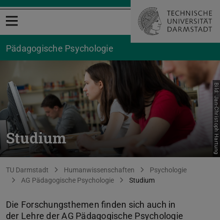
Menü öffnen
Pädagogische Psychologie
Bild: Jan-Christoph Hartung
Studium
Sie befinden sich hier:
TU Darmstadt
Humanwissenschaften
Psychologie
AG Pädagogische Psychologie
Studium
Die Forschungsthemen finden sich auch in
der Lehre der AG Pädagogische Psychologie