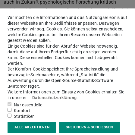
auch in Zukunft psychologische Forschung kritisch
rezipieren können. Andererseits erfordert es auch Praxis in
Anwendung und Transfer, so dass kein träges, nur im
Wir möchten die Informationen und das Nutzungserlebnis auf
dieser Webseite an Ihre Bedürfnisse anpassen. Deswegen
Studium genutztes, Wissen entsteht. Um diese Ziele zu
verwenden wir sog. Cookies. Sie können selbst entscheiden,
erreichen, wird ein breites Spektrum an didaktischen
welche Cookies genau bei Ihrem Besuch unserer Webseiten
gesetzt werden sollen.
Methoden eingesetzt. Dies soll einerseits sicherstellen,
Einige Cookies sind für den Abruf der Website notwendig,
dass die jeweils geeignetsten Methoden genutzt werden,
damit diese auf Ihrem Endgerät richtig anzeigen werden
um Wissen zu festigen, Fähigkeiten einzuüben oder
kann. Diese essentiellen Cookies können nicht abgewählt
werden.
kritisches Denken bei dem Transfer von Forschung zu
Der Komfort-Cookie speichert Ihre Spracheinstellung und
Praxis anzuwenden. Andererseits soll dieses Vorgehen
bevorzugte Suchmaschine, während „Statistik“ die
auch das Methodenrepertoire der Studierenden erweitern.
Auswertung durch die Open-Source-Statistik-Software
„Matomo“ regelt.
Weitere Informationen zum Einsatz von Cookies erhalten Sie
in unserer
Datenschutzerklärung
.
Weitere Informationen zu:
Nur essentielle
Komfort
Statistiken
ALLE AKZEPTIEREN
SPEICHERN & SCHLIESSEN