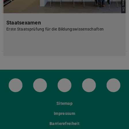
Staatsexamen
Erste Staatsprüfung für die Bildungswissenschaften
LinkedIn-Seite der TU Darmstadt
Instagram-Kanal der TU Darmstad
Bluesky-Kanal der TU D
Facebook-Seite
YouTu
Sitemap
Impressum
Barrierefreiheit