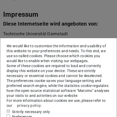
Impressum
Diese Internetseite wird angeboten von:
Technische Universität Darmstadt
Karolinenplatz 5
We would like to customise the information and usability of
64289
Darmstadt
this website to your preferences and needs. To this end, we
+49 6151 16-01
use so-called cookies. Please choose which cookies you
would like to enable when visiting our webpages.
vertreten durch die Präsidentin der Technischen
Some of these cookies are required to load and correctly
Universität Darmstadt, Prof. Dr. Tanja Brühl
display this website on your device. These are strictly
necessary or essential cookies and cannot be deselected.
Die Technische Universität Darmstadt ist eine
The preferences cookie saves your language setting and
preferred search engine, while the statistics cookie regulates
rechtsfähige Körperschaft des öffentlichen Rechts gemäß
how the open-source statistical software “Matomo” analyses
§ 1 Abs. 1 i.V.m. § 2 Abs. 1 Nr. 1 HHG (Hessisches
your visits to and activities on our website.
Hochschulgesetz vom 14. Dezember 2009, GVBl. I S.
For more information about cookies we use, please refer to
our
privacy policy
.
666). Seit dem In-Kraft-Treten des TU Darmstadt-Gesetzes
Strictly necessary only
(Gesetz zur organisatorischen Fortentwicklung der
Preferences