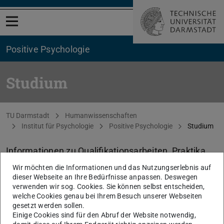
Menü öffnen
Positive Psychologie
Studium
Sie befinden sich hier:
TU Darmstadt
Humanwissenschaften
Institut für Psychologie
Positive Psychologie
Studium
Informationen zu Qualifikationsarbeiten, Praktika,
Jobs, Trainerscheinen und dem Lehrangebot.
Wir möchten die Informationen und das Nutzungserlebnis auf
dieser Webseite an Ihre Bedürfnisse anpassen. Deswegen
verwenden wir sog. Cookies. Sie können selbst entscheiden,
KONTAKT
welche Cookies genau bei Ihrem Besuch unserer Webseiten
gesetzt werden sollen.
Einige Cookies sind für den Abruf der Website notwendig,