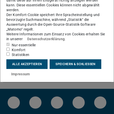
damit diese auf Ihrem Endgerät richtig anzeigen werden
Qualifikationsarbeiten
kann. Diese essentiellen Cookies können nicht abgewählt
werden.
Der Komfort-Cookie speichert Ihre Spracheinstellung und
bevorzugte Suchmaschine, während „Statistik“ die
Praktika
Auswertung durch die Open-Source-Statistik-Software
„Matomo“ regelt.
Weitere Informationen zum Einsatz von Cookies erhalten Sie
Jobs
in unserer
Datenschutzerklärung
.
Nur essentielle
Komfort
Statistiken
Trainerschein
ALLE AKZEPTIEREN
SPEICHERN & SCHLIESSEN
Lehrangebot
Impressum
LinkedIn-Seite der TU Darmstadt
Instagram-Kanal der TU Darmstad
Bluesky-Kanal der TU D
Facebook-Seite
YouTu