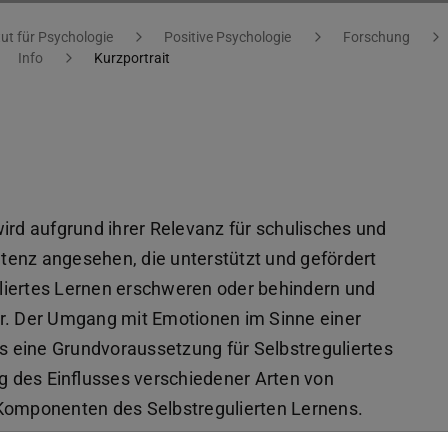
tut für Psychologie
Positive Psychologie
Forschung
Info
Kurzportrait
ird aufgrund ihrer Relevanz für schulisches und
tenz angesehen, die unterstützt und gefördert
liertes Lernen erschweren oder behindern und
 dar. Der Umgang mit Emotionen im Sinne einer
ls eine Grundvoraussetzung für Selbstreguliertes
ng des Einflusses verschiedener Arten von
 Komponenten des Selbstregulierten Lernens.