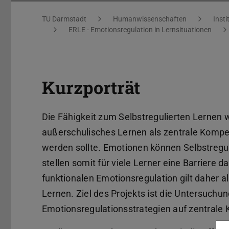
Sie befinden sich hier:
TU Darmstadt
Humanwissenschaften
Insti
ERLE - Emotionsregulation in Lernsituationen
Kurzporträt
Die Fähigkeit zum Selbstregulierten Lernen w
außerschulisches Lernen als zentrale Kompe
werden sollte. Emotionen können Selbstregu
stellen somit für viele Lerner eine Barriere
funktionalen Emotionsregulation gilt daher a
Lernen. Ziel des Projekts ist die Untersuchu
Emotionsregulationsstrategien auf zentrale