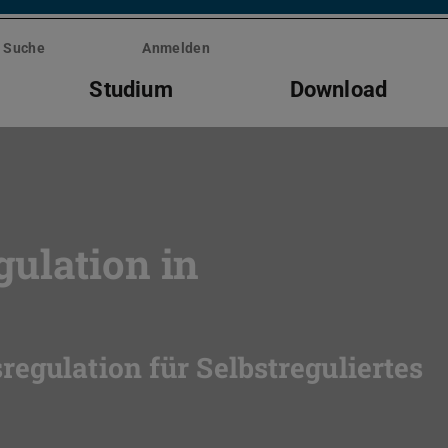
Suche
Anmelden
Studium
Download
ulation in
egulation für Selbstreguliertes