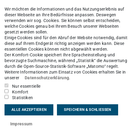
e verschiedener Emotionsregulationsstrategien
Wir möchten die Informationen und das Nutzungserlebnis auf
s Experiments. Während der Bearbeitung einer
dieser Webseite an Ihre Bedürfnisse anpassen. Deswegen
as selbstregulierte Lernverhalten 15jähriger
verwenden wir sog. Cookies. Sie können selbst entscheiden,
welche Cookies genau bei Ihrem Besuch unserer Webseiten
sstrategien werden bezüglich ihres Einflusses
gesetzt werden sollen.
n.
Einige Cookies sind für den Abruf der Website notwendig, damit
diese auf Ihrem Endgerät richtig anzeigen werden kann. Diese
essentiellen Cookies können nicht abgewählt werden.
e auf den natürlichen Kontext alltäglicher
Der Komfort-Cookie speichert Ihre Spracheinstellung und
Interventionseffekte untersucht werden.
bevorzugte Suchmaschine, während „Statistik“ die Auswertung
durch die Open-Source-Statistik-Software „Matomo“ regelt.
in Training gefördert, dessen Auswirkungen auf
Weitere Informationen zum Einsatz von Cookies erhalten Sie in
unserer
Datenschutzerklärung
.
 Hausaufgaben untersucht werden.
Nur essentielle
Komfort
Statistiken
g
gefördert.
ALLE AKZEPTIEREN
SPEICHERN & SCHLIESSEN
 (geb. Scheibe)
Impressum